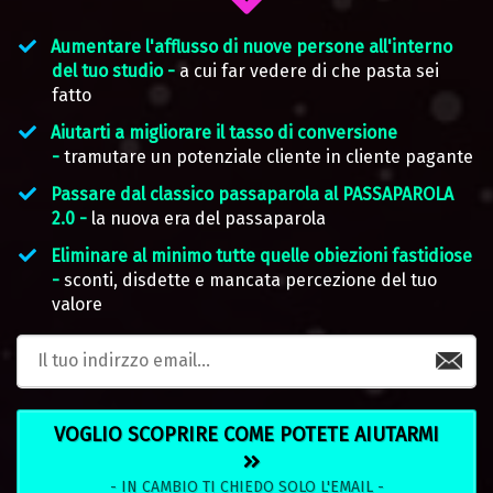
Aumentare l'afflusso di nuove persone all'interno
del tuo studio -
a cui far vedere di che pasta sei
fatto
Aiutarti a migliorare il tasso di conversione
-
tramutare un potenziale cliente in cliente pagante
Passare dal classico passaparola al PASSAPAROLA
2.0 -
la nuova era del passaparola
​Eliminare al minimo tutte quelle obiezioni fastidiose
-
sconti, disdette e mancata percezione del tuo
valore
VOGLIO SCOPRIRE COME POTETE AIUTARMI
- IN CAMBIO TI CHIEDO SOLO L'EMAIL -